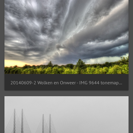
20140609-2 Wolken en Onweer - IMG 9644 tonemapped